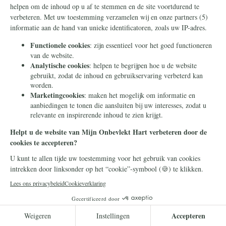
Onze Lieve Vrouw van Fatima
6 mei 2022
Nieuw: speciale Fatima-rozenkrans
"Van alle door de Kerk goedgekeurde
devoties is geen enkele zo geliefd blijkens
zoveel wonderen als de
rozenkransdevotie," zo zegt paus Pius IX.