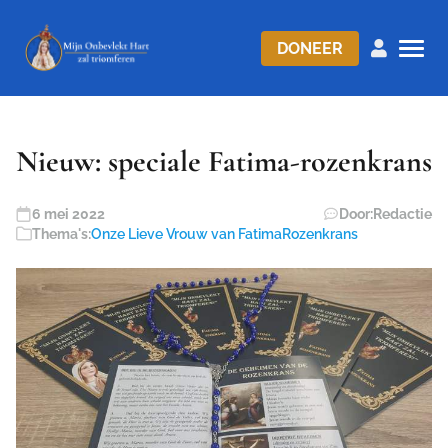
DONEER
Nieuw: speciale Fatima-rozenkrans
6 mei 2022
Door:
Redactie
Thema's:
Onze Lieve Vrouw van Fatima
Rozenkrans