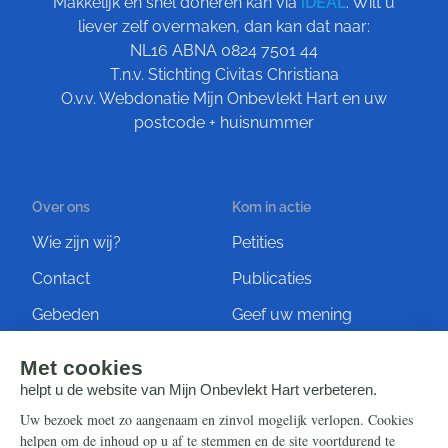
Makkelijk en snel doneren kan via
iDEAL
. Wilt u
liever zelf overmaken, dan kan dat naar:
NL16 ABNA 0824 7501 44
T.n.v. Stichting Civitas Christiana
O.v.v. Webdonatie Mijn Onbevlekt Hart en uw
postcode + huisnummer
Over ons
Kom in actie
Wie zijn wij?
Petities
Contact
Publicaties
Gebeden
Geef uw mening
Artikelen
Ontvang de nieuwsbrief
Steun ons
Info