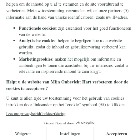
Duizenden intenties neergelegd aan de
voeten van Pater Pio
Op de liturgische feestdag van de heilige Padre Pio, zijn
duizenden gebedsintenties bij zijn graf in San Giovanni
Rotondo gelegd. Vrijwilligers van de campagne Mijn
Onbevlekt Hart zal triomferen reisden met de intenties