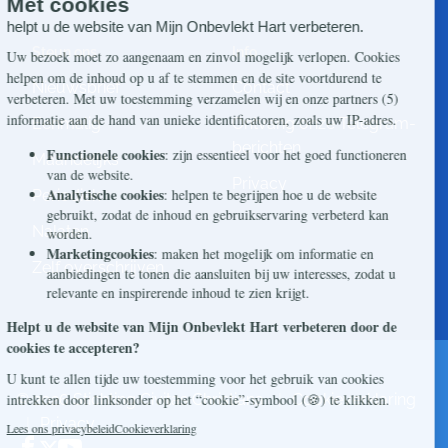
Steun ons
Info
Nieuwsbrief
Contact
Eenmalig
Ontvang onze Telegram-
berichten
Maandelijks
Privacy
Periodiek
Nalaten
Zelf overschrijven
© 2026 Stichting Civitas Christiana
Cookieverklaring
Privacy