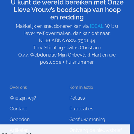
U kunt de wereld bereiken met Onze
Lieve Vrouw’s boodschap van hoop
en redding
Makkelijk en snel doneren kan via
iDEAL
. Wilt u
liever zelf overmaken, dan kan dat naar:
NL16 ABNA 0824 7501 44
T.n.v. Stichting Civitas Christiana
O.v.v. Webdonatie Mijn Onbevlekt Hart en uw
postcode + huisnummer
Over ons
Kom in actie
Wie zijn wij?
Petities
Contact
Publicaties
Gebeden
Geef uw mening
Artikelen
Ontvang de nieuwsbrief