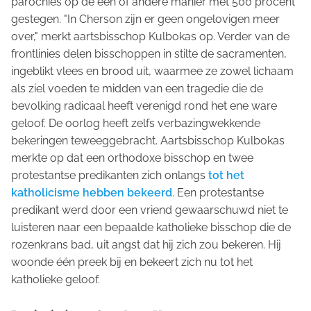
parochies op de een of andere manier met 500 procent
gestegen. "In Cherson zijn er geen ongelovigen meer
over," merkt aartsbisschop Kulbokas op. Verder van de
frontlinies delen bisschoppen in stilte de sacramenten,
ingeblikt vlees en brood uit, waarmee ze zowel lichaam
als ziel voeden te midden van een tragedie die de
bevolking radicaal heeft verenigd rond het ene ware
geloof. De oorlog heeft zelfs verbazingwekkende
bekeringen teweeggebracht. Aartsbisschop Kulbokas
merkte op dat een orthodoxe bisschop en twee
protestantse predikanten zich onlangs
tot het
katholicisme hebben bekeerd
. Een protestantse
predikant werd door een vriend gewaarschuwd niet te
luisteren naar een bepaalde katholieke bisschop die de
rozenkrans bad, uit angst dat hij zich zou bekeren. Hij
woonde één preek bij en bekeert zich nu tot het
katholieke geloof.