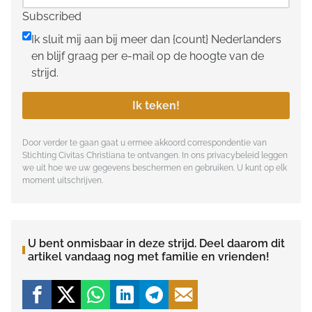
Subscribed
Ik sluit mij aan bij meer dan {count} Nederlanders
en blijf graag per e-mail op de hoogte van de
strijd.
Ik teken!
Door verder te gaan gaat u ermee akkoord correspondentie van
Stichting Civitas Christiana te ontvangen. In ons
privacybeleid
leggen
we uit hoe we uw gegevens beschermen en gebruiken. U kunt op elk
moment uitschrijven.
U bent onmisbaar in deze strijd. Deel daarom dit
artikel vandaag nog met familie en vrienden!