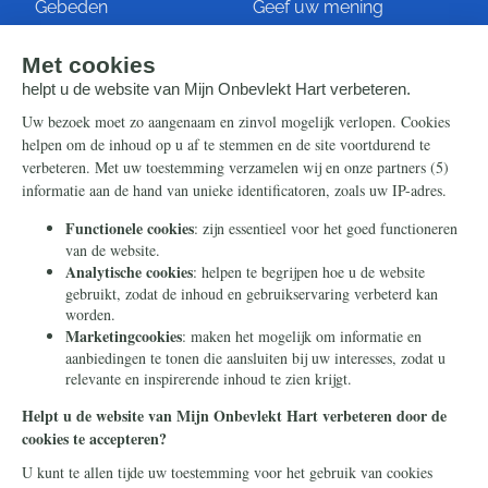
Gebeden
Geef uw mening
Artikelen
Ontvang de nieuwsbrief
Steun ons
Info
Nieuwsbrief
Contact
Eenmalig
Ontvang onze Telegram-
berichten
Maandelijks
Privacy
Periodiek
Nalaten
Zelf overschrijven