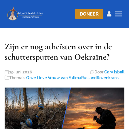
DONEER
Zijn er nog atheïsten over in de
schuttersputten van Oekraïne?
19 juni 2026
Door:
Gary Isbell
Thema's:
Onze Lieve Vrouw van Fatima
Rusland
Rozenkrans