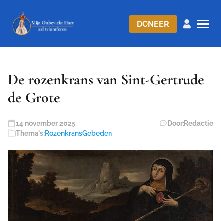
DONEER
De rozenkrans van Sint-Gertrude
de Grote
14 november 2025
Door:
Redactie
Thema's:
Rozenkrans
Gebeden