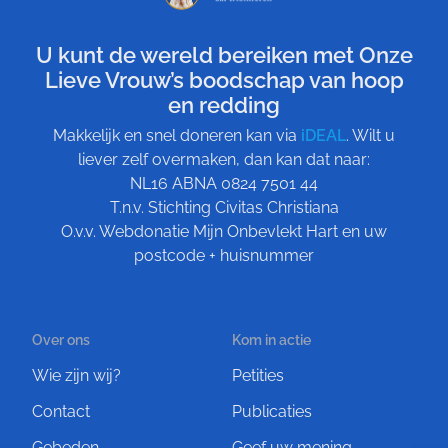
U kunt de wereld bereiken met Onze
Lieve Vrouw’s boodschap van hoop
en redding
Makkelijk en snel doneren kan via
iDEAL
. Wilt u
liever zelf overmaken, dan kan dat naar:
NL16 ABNA 0824 7501 44
T.n.v. Stichting Civitas Christiana
O.v.v. Webdonatie Mijn Onbevlekt Hart en uw
postcode + huisnummer
Over ons
Kom in actie
Wie zijn wij?
Petities
Contact
Publicaties
Gebeden
Geef uw mening