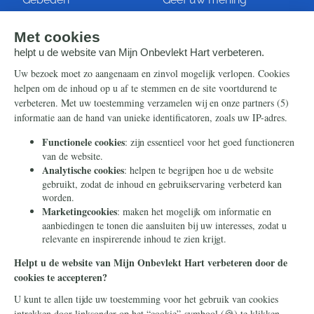
Artikelen
Ontvang de nieuwsbrief
Steun ons
Info
Nieuwsbrief
Contact
Eenmalig
Ontvang onze Telegram-
berichten
Maandelijks
Privacy
Periodiek
Nalaten
Zelf overschrijven
© 2026 Stichting Civitas Christiana
Cookieverklaring