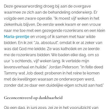
Deze gewaarwording droeg bij aan de overgave
waarmee ze zich aan de behandeling onderwierp. Er
volgde een zware operatie. “Ik moest vijf weken in het
ziekenhuis blijven. De eerste week kwam er een vrouw
naar me toe met een gezegende rozenkrans en een klein
Maria-prentje
en vroeg of ik samen met haar wilde
bidden. En ik zei: "Ja, absoluut", omdat ik er al zeker van
was dat God me leidde. Ze was katholiek en ze leerde
me de rozenkrans bidden. We baden elke dag, om 10
uur 's ochtends, vijf weken lang. Ik vertelde mijn
levensverhaal en huilde.” Jordan Peterson: “In feite deed
Tammy wat Job deed: proberen in het reine te komen
met de kwellingen waaraan ze onderworpen werd,
zonder dat ze daar een duidelijke eigen schuld aan had.”
Geconcentreerd op dankbaarheid
Op een dag, in juni 2019, zei ze in het vooruitzicht van