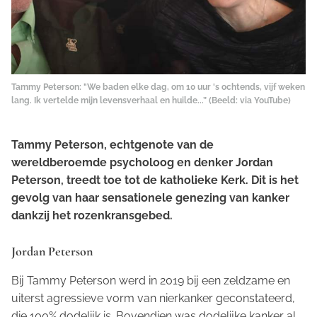
Tammy Peterson: "We baden elke dag, om 10 uur 's ochtends, vijf weken
lang. Ik vertelde mijn levensverhaal en huilde...” (Beeld: via YouTube)
Tammy Peterson, echtgenote van de
wereldberoemde psycholoog en denker Jordan
Peterson, treedt toe tot de katholieke Kerk. Dit is het
gevolg van haar sensationele genezing van kanker
dankzij het rozenkransgebed.
Jordan Peterson
Bij Tammy Peterson werd in 2019 bij een zeldzame en
uiterst agressieve vorm van nierkanker geconstateerd,
die 100% dodelijk is. Bovendien was dodelijke kanker al