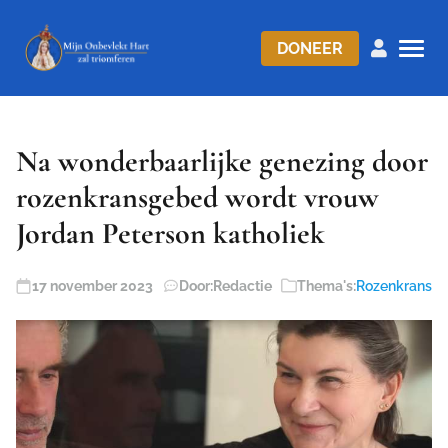
DONEER
Na wonderbaarlijke genezing door
rozenkransgebed wordt vrouw
Jordan Peterson katholiek
17 november 2023
Door:
Redactie
Thema's:
Rozenkrans