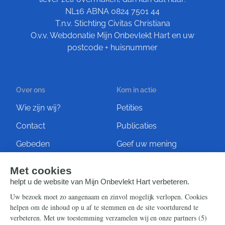
NL16 ABNA 0824 7501 44
T.n.v. Stichting Civitas Christiana
O.v.v. Webdonatie Mijn Onbevlekt Hart en uw
postcode + huisnummer
Over ons
Kom in actie
Wie zijn wij?
Petities
Contact
Publicaties
Gebeden
Geef uw mening
Artikelen
Ontvang de nieuwsbrief
Steun ons
Info
Nieuwsbrief
Contact