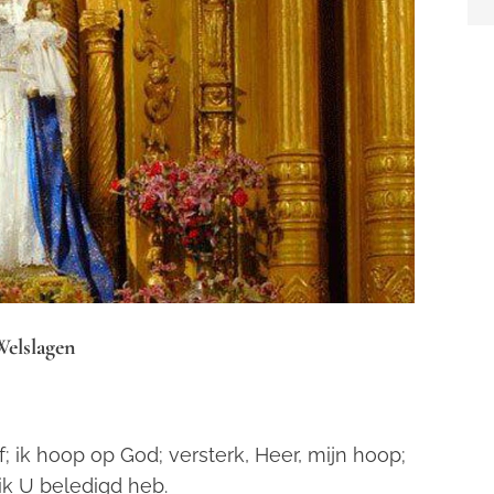
elslagen
of; ik hoop op God; versterk, Heer, mijn hoop;
 ik U beledigd heb.