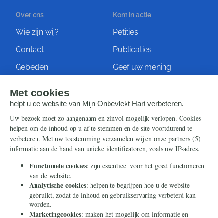
Over ons
Kom in actie
Wie zijn wij?
Petities
Contact
Publicaties
Gebeden
Geef uw mening
Artikelen
Ontvang de nieuwsbrief
Steun ons
Info
Nieuwsbrief
Contact
Eenmalig
Ontvang onze Telegram-
berichten
Maandelijks
Privacy
Periodiek
Nalaten