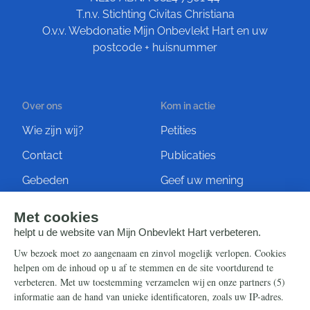
T.n.v. Stichting Civitas Christiana
O.v.v. Webdonatie Mijn Onbevlekt Hart en uw
postcode + huisnummer
Over ons
Kom in actie
Wie zijn wij?
Petities
Contact
Publicaties
Gebeden
Geef uw mening
Artikelen
Ontvang de nieuwsbrief
Steun ons
Info
Nieuwsbrief
Contact
Eenmalig
Ontvang onze Telegram-