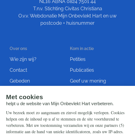
NL16 ABNA 0824 7501 44
T.n.v. Stichting Civitas Christiana
O.v.v. Webdonatie Mijn Onbevlekt Hart en uw
postcode + huisnummer
Over ons
Kom in actie
Wie zijn wij?
Petities
Contact
Publicaties
Gebeden
Geef uw mening
Artikelen
Ontvang de nieuwsbrief
Steun ons
Info
Nieuwsbrief
Contact
Eenmalig
Ontvang onze Telegram-