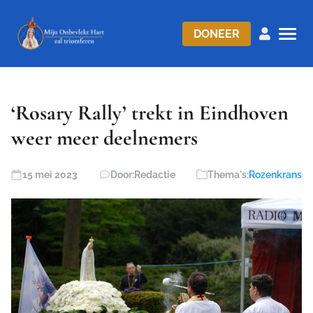
DONEER
‘Rosary Rally’ trekt in Eindhoven
weer meer deelnemers
15 mei 2023
Door:
Redactie
Thema's:
Rozenkrans