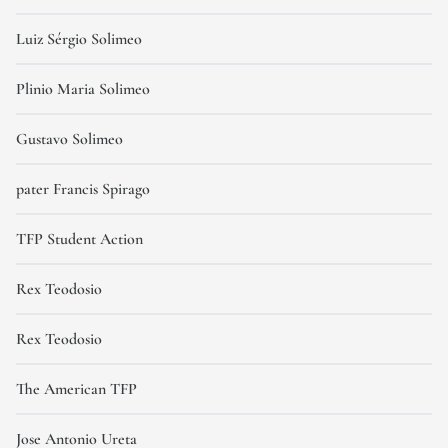
Luiz Sérgio Solimeo
Plinio Maria Solimeo
Gustavo Solimeo
pater Francis Spirago
TFP Student Action
Rex Teodosio
Rex Teodosio
The American TFP
Jose Antonio Ureta