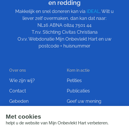
en redding
Makkelijk en snel doneren kan via
iDEAL
. Wilt u
liever zelf overmaken, dan kan dat naar:
NL16 ABNA 0824 7501 44
T.n.v. Stichting Civitas Christiana
O.v.v. Webdonatie Mijn Onbevlekt Hart en uw
postcode + huisnummer
Over ons
Kom in actie
Wie zijn wij?
Petities
Contact
Publicaties
Gebeden
Geef uw mening
Artikelen
Ontvang de nieuwsbrief