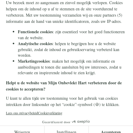
Steun ons
Info
Nieuwsbrief
Contact
Eenmalig
Ontvang onze Telegram-
berichten
Maandelijks
Privacy
Periodiek
Nalaten
Zelf overschrijven
© 2026 Stichting Civitas Christiana
Cookieverklaring
Privacy