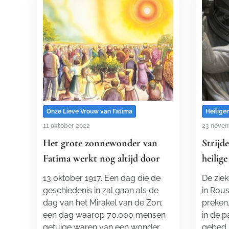
Onze Lieve Vrouw van Fatima
Heilige
11 oktober 2022
23 novem
Het grote zonnewonder van
Strijd
Fatima werkt nog altijd door
heilig
13 oktober 1917. Een dag die de
De ziek
geschiedenis in zal gaan als de
in Rou
dag van het Mirakel van de Zon;
preken.
een dag waarop 70.000 mensen
in de p
getuige waren van een wonder…
gebed 