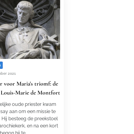
n
ber 2021
er voor Maria's triomf: de
e Louis-Marie de Montfort
elijke oude priester kwam
ssay aan om een missie te
 Hij besteeg de preekstoel
arochiekerk, en na een kort
begon hij te…