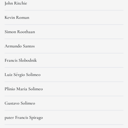
John Ritchie
Kevin Roman
Simon Roothaan
Armando Santos
Francis Slobodnik
Luiz Sérgio Solimeo
Plinio Maria Solimeo
Gustavo Solimeo
pater Francis Spirago