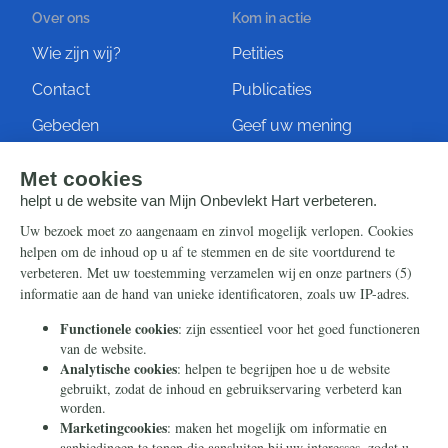
Over ons
Kom in actie
Wie zijn wij?
Petities
Contact
Publicaties
Gebeden
Geef uw mening
Artikelen
Ontvang de nieuwsbrief
Steun ons
Info
Nieuwsbrief
Contact
Eenmalig
Ontvang onze Telegram-
berichten
Maandelijks
Privacy
Periodiek
Nalaten
Zelf overschrijven