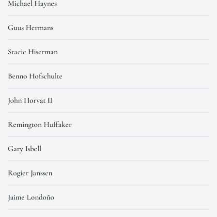
Michael Haynes
Guus Hermans
Stacie Hiserman
Benno Hofschulte
John Horvat II
Remington Huffaker
Gary Isbell
Rogier Janssen
Jaime Londoño