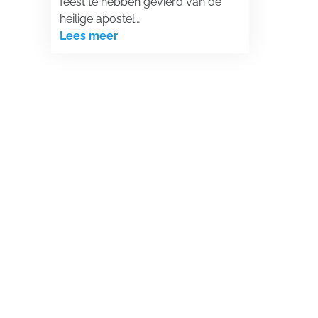
feest te hebben gevierd van de
heilige apostel…
Lees meer