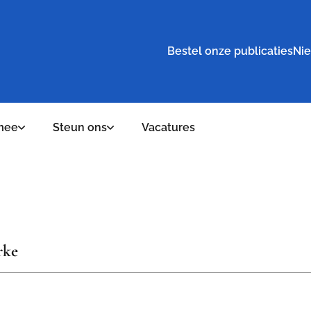
Bestel onze publicaties
Nie
mee
Steun ons
Vacatures
rke