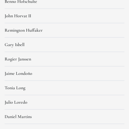
Benno Hofschulte
John Horvat II
Remington Huffaker
Gary Isbell
Rogier Janssen
Jaime Londoño
Tonia Long
Julio Loredo
Daniel Martins