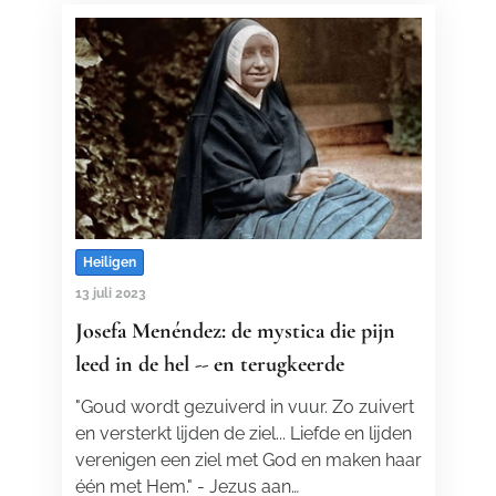
Heiligen
13 juli 2023
Josefa Menéndez: de mystica die pijn
leed in de hel -- en terugkeerde
"Goud wordt gezuiverd in vuur. Zo zuivert
en versterkt lijden de ziel... Liefde en lijden
verenigen een ziel met God en maken haar
één met Hem." - Jezus aan…