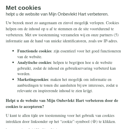
Artikelen
Ontvang de nieuwsbrief
Steun ons
Info
Nieuwsbrief
Contact
Eenmalig
Ontvang onze Telegram-
berichten
Maandelijks
Privacy
Periodiek
Nalaten
Zelf overschrijven
© 2026 Stichting Civitas Christiana
Cookieverklaring
Privacy