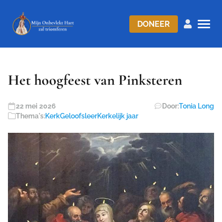
DONEER
Het hoogfeest van Pinksteren
22 mei 2026
Door:
Tonia Long
Thema's:
Kerk
Geloofsleer
Kerkelijk jaar