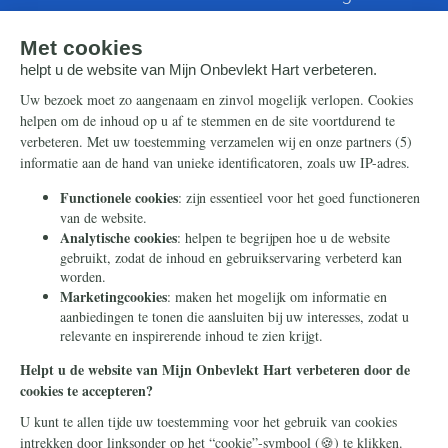
Artikelen
Ontvang de nieuwsbrief
Steun ons
Info
Nieuwsbrief
Contact
Eenmalig
Ontvang onze Telegram-
berichten
Maandelijks
Privacy
Periodiek
Nalaten
Zelf overschrijven
© 2026 Stichting Civitas Christiana
Cookieverklaring