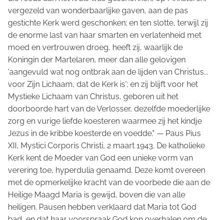
vergezeld van wonderbaarlijke gaven, aan de pas
gestichte Kerk werd geschonken; en ten slotte, terwijl zij
de enorme last van haar smarten en verlatenheid met
moed en vertrouwen droeg, heeft zij, waarlijk de
Koningin der Martelaren, meer dan alle gelovigen
'aangevuld wat nog ontbrak aan de lijden van Christus...
voor Zijn Lichaam, dat de Kerk is'; en zij blijft voor het
Mystieke Lichaam van Christus, geboren uit het
doorboorde hart van de Verlosser, dezelfde moederlijke
zorg en vurige liefde koesteren waarmee zij het kindje
Jezus in de kribbe koesterde en voedde."
—
Paus Pius
XII,
Mystici Corporis Christi
, 2 maart 1943. De katholieke
Kerk kent de Moeder van God een unieke vorm van
verering toe, hyperdulia genaamd. Deze komt overeen
met de opmerkelijke kracht van de voorbede die aan de
Heilige Maagd Maria is gewijd, boven die van alle
heiligen. Pausen hebben verklaard dat Maria tot God
bad, en dat haar voorspraak God kon overhalen om de