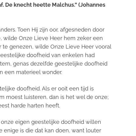
af. De knecht heette Malchus.”
(Johannes
ders. Toen Hij zijn oor, afgesneden door
te, wilde Onze Lieve Heer hem zeker een
r te genezen, wilde Onze Lieve Heer vooral
e geestelijke doofheid van enkelen had
stem, genas dezelfde geestelijke doofheid
en een materieel wonder.
lijke doofheid. Als er ooit een tijd is
moest luisteren, dan is het wel de onze;
eest harde harten heeft.
 onze eigen geestelijke doofheid willen
 enige is die dat kan doen, want louter