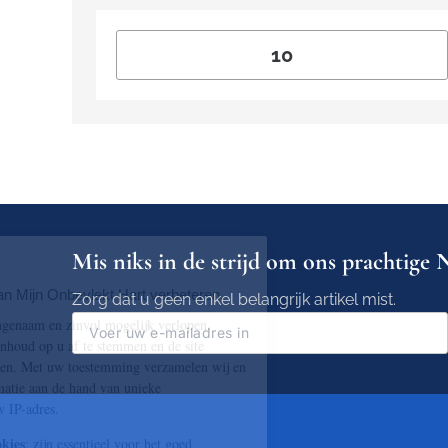
Mis niks in de strijd om ons prachtige N
Zorg dat u geen enkel belangrijk artikel mist.