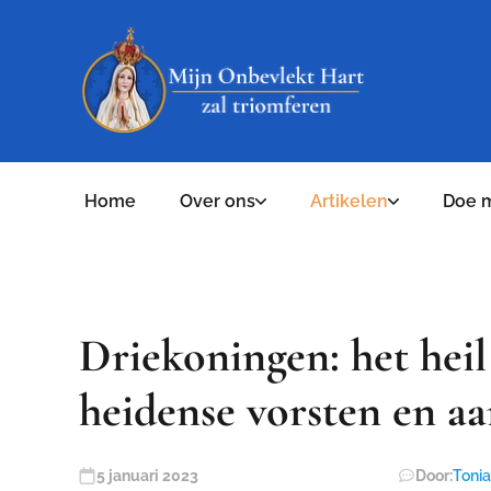
Home
Over ons
Artikelen
Doe 
Driekoningen: het hei
heidense vorsten en aa
5 januari 2023
Door:
Toni