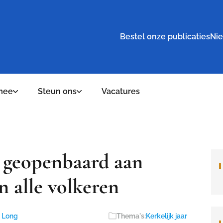
Bestel onze publicaties
Nie
mee
Steun ons
Vacatures
l geopenbaard aan
n alle volkeren
a Long
Thema's:
Kerkelijk jaar