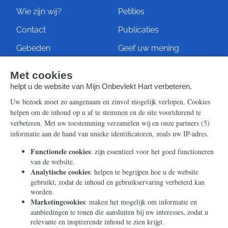
Wie zijn wij?
Petities
Contact
Publicaties
Gebeden
Geef uw mening
Artikelen
Ontvang de nieuwsbrief
Steun ons
Info
Nieuwsbrief
Contact
Eenmalig
Ontvang onze Telegram-
berichten
Maandelijks
Privacy
Periodiek
Nalaten
Zelf overschrijven