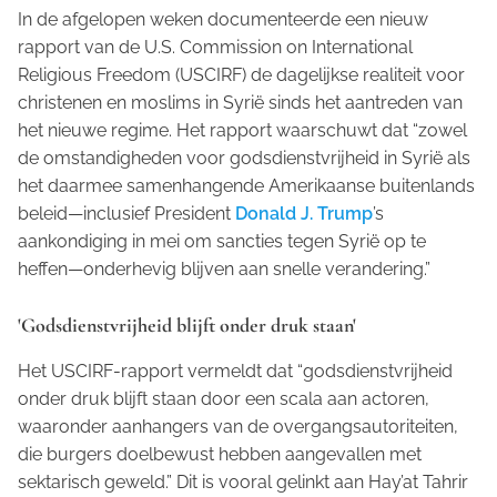
In de afgelopen weken documenteerde een nieuw
rapport van de U.S. Commission on International
Religious Freedom (USCIRF) de dagelijkse realiteit voor
christenen en moslims in Syrië sinds het aantreden van
het nieuwe regime. Het rapport waarschuwt dat “zowel
de omstandigheden voor godsdienstvrijheid in Syrië als
het daarmee samenhangende Amerikaanse buitenlands
beleid—inclusief President
Donald J. Trump
’s
aankondiging in mei om sancties tegen Syrië op te
heffen—onderhevig blijven aan snelle verandering.”
'Godsdienstvrijheid blijft onder druk staan'
Het USCIRF-rapport vermeldt dat “godsdienstvrijheid
onder druk blijft staan door een scala aan actoren,
waaronder aanhangers van de overgangsautoriteiten,
die burgers doelbewust hebben aangevallen met
sektarisch geweld.” Dit is vooral gelinkt aan Hay’at Tahrir