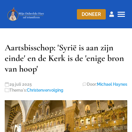
DONEER
Aartsbisschop: 'Syrië is aan zijn
einde' en de Kerk is de 'enige bron
van hoop'
29 juli 2025
Door:
Michael Haynes
Thema's:
Christenvervolging