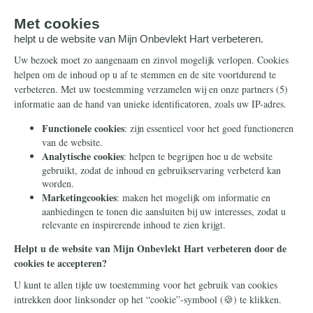
Artikelen
Ontvang de nieuwsbrief
Steun ons
Info
Nieuwsbrief
Contact
Eenmalig
Ontvang onze Telegram-
berichten
Maandelijks
Privacy
Periodiek
Nalaten
Zelf overschrijven
© 2026 Stichting Civitas Christiana
Cookieverklaring