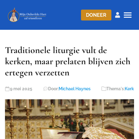
DONEER
Traditionele liturgie vult de
kerken, maar prelaten blijven zich
ertegen verzetten
9 mei 2025
Door:
Michael Haynes
Thema's:
Kerk