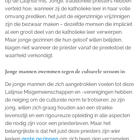
op de Latijnse mis. Jonge, traditionele priesters hebben
verteld hoe, wanneer zij de katholieke leer in haar volle
omvang prediken, het juist de eigenzinnige vrijzinnigen
zijn die bezwaar maken – dezelfde mensen die impliciet
al een groot deel van de katholieke leer verwerpen.
Maar jonge gezinnen die hun geloof willen belijden,
klagen niet wanneer de priester vanaf de preekstoel de
waarheid verkondigt.
Jonge mannen zwemmen tegen de culturele stroom in
De jonge mannen die zich aangetrokken voelen tot deze
Latijnse Misgemeenschappen en -verenigingen hebben
de neiging om de culturele norm te trotseren: ze zijn
jong, willen zich graag houden aan een strakke
levensstijl en een rigoureuze opleiding in alle aspecten
die nodig zijn voor een priesterleven. Maar het
belangrijkste is dat het juist deze priesters zijn wier
kerken
grote gezinnen
om zich heen zien verzamelen,