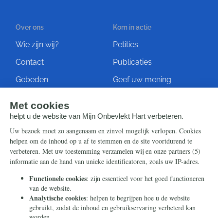
Over ons
Kom in actie
Wie zijn wij?
Petities
Contact
Publicaties
Gebeden
Geef uw mening
Artikelen
Ontvang de nieuwsbrief
Steun ons
Info
Nieuwsbrief
Contact
Eenmalig
Ontvang onze Telegram-
berichten
Maandelijks
Privacy
Periodiek
Nalaten