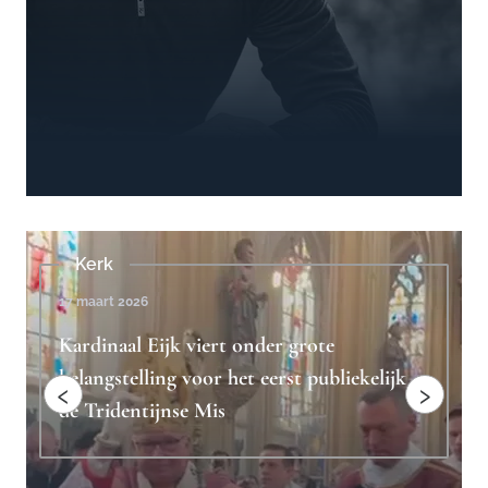
Beschouwingen
4 februari 2023
Ridderlijkheid is het antwoord op
k
"toxische mannelijkheid"
‹
›