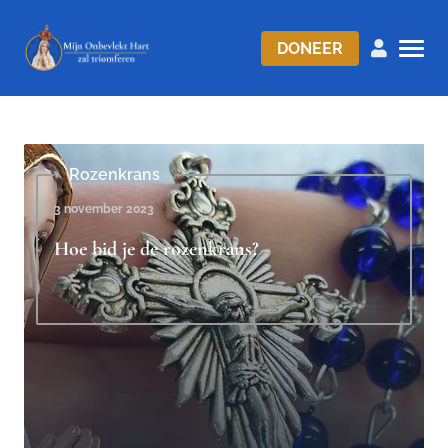
DONEER
Rozenkrans
3 november 2023
Hoe bid je de rozenkrans?