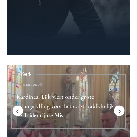
Beschouwingen
4 februari 2023
Ridderlijkheid is het antwoord op
jk
"toxische mannelijkheid"
‹
›