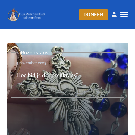
DONEER
Rozenkrans
3 november 2023
Hoe bid je de rozenkrans?