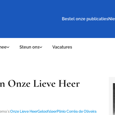
Bestel onze publicaties
Nie
mee
Steun ons
Vacatures
an Onze Lieve Heer
ema's:
Onze Lieve Heer
Geloofsleer
Plinio Corrêa de Oliveira