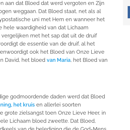
n aan dat Bloed dat werd vergoten en Zijn
mogen weggaan. Dat Bloed staat, net als al
 hypostatische uni met Hem en wanneer het
t de hele waardigheid van dat Lichaam
vergelijken met het sap dat uit de druif
rdigt de essentie van de druif, al het
tegenwoordigt ook het Bloed van Onze Lieve
an David, het bloed
van Maria
, het Bloed van
dadige godmoordende daden werd dat Bloed
ing, het kruis
en allerlei soorten
 grote zielsangst toen Onze Lieve Heer, in
n hele Lichaam bloed zweette. Dat Bloed,
uidkeels van de belediging die de God-Mens