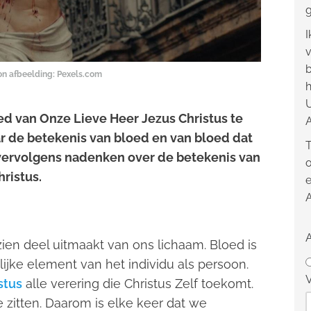
g
I
v
b
ron afbeelding:
Pexels.com
h
U
ed van Onze Lieve Heer Jezus Christus te
A
r de betekenis van bloed en van bloed dat
T
vervolgens nadenken over de betekenis van
o
ristus.
e
ien deel uitmaakt van ons lichaam. Bloed is
ke element van het individu als persoon.
V
stus
alle verering die Christus Zelf toekomt.
 zitten. Daarom is elke keer dat we