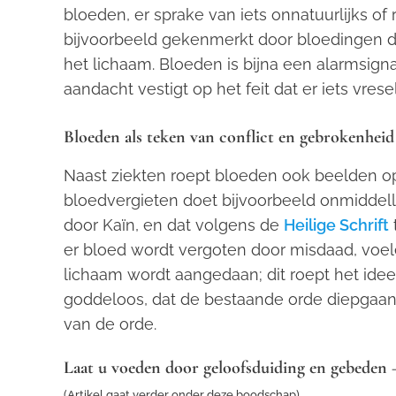
bloeden, er sprake van iets onnatuurlijks of
bijvoorbeeld gekenmerkt door bloedingen di
het lichaam. Bloeden is bijna een alarmsign
aandacht vestigt op het feit dat er iets vrese
Bloeden als teken van conflict en gebrokenheid
Naast ziekten roept bloeden ook beelden o
bloedvergieten doet bijvoorbeeld onmiddell
door Kaïn, en dat volgens de
Heilige Schrift
er bloed wordt vergoten door misdaad, voe
lichaam wordt aangedaan; dit roept het idee
goddeloos, dat de bestaande orde diepgaand
van de orde.
Laat u voeden door geloofsduiding en gebeden – 
(Artikel gaat verder onder deze boodschap)