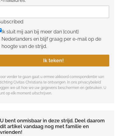
E-mailadres:
*
Subscribed
Ik sluit mij aan bij meer dan {count}
Nederlanders en blijf graag per e-mail op de
hoogte van de strijd.
Ik teken!
oor verder te gaan gaat u ermee akkoord correspondentie van
tichting Civitas Christiana te ontvangen. In ons
privacybeleid
eggen we uit hoe we uw gegevens beschermen en gebruiken. U
unt op elk moment uitschrijven.
U bent onmisbaar in deze strijd. Deel daarom
dit artikel vandaag nog met familie en
vrienden!