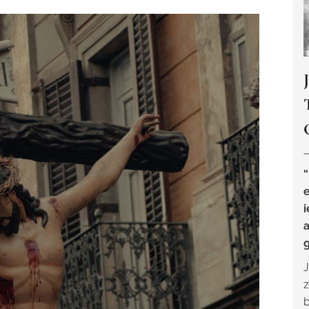
“
i
a
g
J
z
b