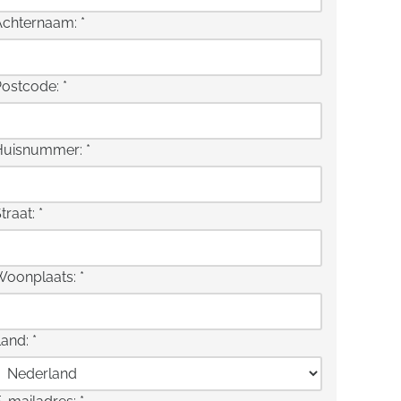
Achternaam:
*
Postcode:
*
Huisnummer:
*
traat:
*
Woonplaats:
*
Land:
*