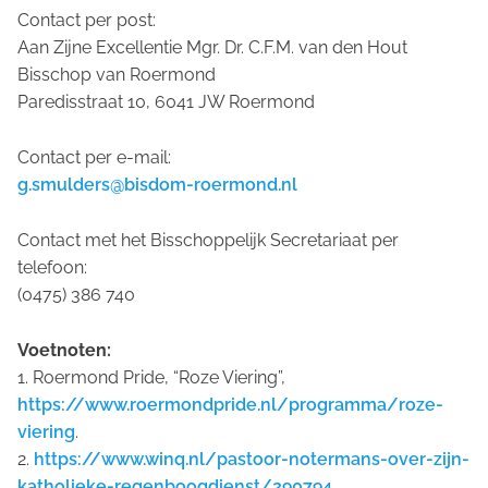
Contact per post:
Aan Zijne Excellentie Mgr. Dr. C.F.M. van den Hout
Bisschop van Roermond
Paredisstraat 10, 6041 JW Roermond
Contact per e-mail:
g.smulders@bisdom-roermond.nl
Contact met het Bisschoppelijk Secretariaat per
telefoon:
(0475) 386 740
Voetnoten:
1. Roermond Pride, “Roze Viering”,
https://www.roermondpride.nl/programma/roze-
viering
.
2.
https://www.winq.nl/pastoor-notermans-over-zijn-
katholieke-regenboogdienst/290794