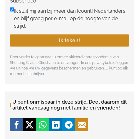
Subscribed
Ik sluit mij aan bij meer dan {count} Nederlanders
en blijf graag per e-mail op de hoogte van de
strijd.
Ik teken!
Door verder te gaan gaat u ermee akkoord correspondentie van
Stichting Civitas Christiana te ontvangen. In ons
privacybeleid
leggen
we uit hoe we uw gegevens beschermen en gebruiken. U kunt op elk
moment uitschrijven.
U bent onmisbaar in deze strijd. Deel daarom dit
artikel vandaag nog met familie en vrienden!