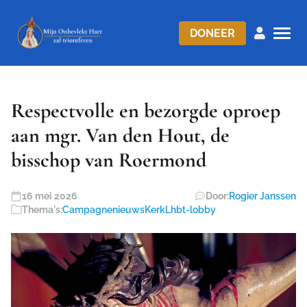
DONEER
Respectvolle en bezorgde oproep
aan mgr. Van den Hout, de
bisschop van Roermond
16 mei 2026
Door:
Rogier Janssen
Thema's:
Campagnenieuws
Kerk
Lhbt-lobby