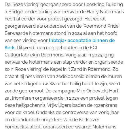
De 'Roze viering' georganiseerd door
Leeskring Building
a Bridge
, onder leiding van eerwaarde Harry Notermans
heeft al eerder voor protest gezorgd. Het wordt
georganiseerd als onderdeel van de 'Roermond Pride'.
Eerwaarde Notermans stond in 2024 al aan het hoofd
van een viering voor
lhbtqia+ acceptatie binnen de
Kerk
. Dit werd toen nog gehouden in de ECI
Cultuurfabriek in Roermond. Vorig jaar, in 2025, ging
eerwaarde Notermans een stap verder en organiseerde
zo'n 'Roze viering' de Kapel in 't Zand in Roermond. Zo
bracht hij het vieren van zedeloosheid binnen de muren
van het kerkgebouw. Waar het heilig hoort te zijn, werd
zonde gepromoot. De campagne
Mijn Onbevlekt Hart
zal triomferen
organiseerde in 2025 een protest tegen
deze heiligschennis. Vrijwilligers baden de rozenkrans
voor de kapel. Ondanks de controverse van vorig jaar
en de ondubbelzinnige leer van de Kerk over
homoseksualiteit, organiseert eerwaarde Notermans