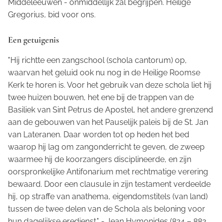
Middeleeuwen - onmiddellijk zal begrijpen. Heilige
Gregorius, bid voor ons.
Een getuigenis
"
Hij richtte een zangschool (schola cantorum) op,
waarvan het geluid ook nu nog in de Heilige Roomse
Kerk te horen is. Voor het gebruik van deze schola liet hij
twee huizen bouwen, het ene bij de trappen van de
Basiliek van Sint Petrus de Apostel, het andere grenzend
aan de gebouwen van het Pauselijk paleis bij de St. Jan
van Lateranen. Daar worden tot op heden het bed
waarop hij lag om zangonderricht te geven, de zweep
waarmee hij de koorzangers disciplineerde, en zijn
oorspronkelijke Antifonarium met rechtmatige verering
bewaard. Door een clausule in zijn testament verdeelde
hij, op straffe van anathema, eigendomstitels (van land)
tussen de twee delen van de Schola als beloning voor
hun dagelijkse eredienst
." - Jean Hymonides (824 – 882