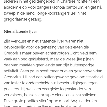
liederen in het getijdengebed. In Chartres richtte hij een
academie op voor zangers (schola cantorum) en gaf hij,
zweep in de hand, jonge koorzangers les in het
gregoriaanse gezang.
Niet aflatende ijver
Zijn werklust en niet aflatende ijver waren niet
bevorderlijk voor de genezing van de ziekten die
Gregorius maar bleven achtervolgen. Jicht hield hem
vaak aan bed gekluisterd, maar de vreselijke pijnen
daarvan maakten geen einde aan zijn buitensporige
activiteit. Geen paus heeft meer brieven geschreven dan
Gregorius. Hij had een buitengewone gave om waarheid
van laster te onderscheiden in beschuldigingen tegen
priesters. Hij was een energieke tegenstander van
vervalsers, heksen, corrupte clerici en schismatieken.
Deze grote pontifex stierf op 12 maart 604, na dertien
jaar, zes maanden en tien dagen in zijn ambt.