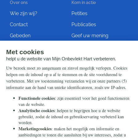
Over ons
Kom in actie
Wie zijn wij?
Petities
Contact
Publicaties
Gebeden
Geef uw mening
Artikelen
Ontvang de nieuwsbrief
Steun ons
Info
Nieuwsbrief
Contact
Eenmalig
Ontvang onze Telegram-
berichten
Maandelijks
Privacy
Periodiek
Nalaten
Zelf overschrijven