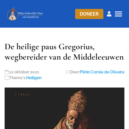
DONEER
De heilige paus Gregorius,
wegbereider van de Middeleeuwen
12 oktober 2021
Door:
Plinio Corrêa de Oliveira
Thema's:
Heiligen