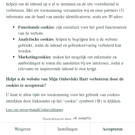
Duizenden intenties neergelegd aan de
voeten van Pater Pio
Op de liturgische feestdag van de heilige Padre Pio, zijn
duizenden gebedsintenties bij zijn graf in San Giovanni
Rotondo gelegd. Vrijwilligers van de campagne Mijn
Onbevlekt Hart zal triomferen reisden met de intenties