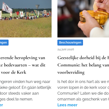
ngen
Beschouwingen
24 juni 2026
terende heropleving van
Geestelijke dorheid bij de 
ke bedevaarten – wat dit
Communie: het belang va
 voor de Kerk
voorbereiding
ongeren vinden hun weg naar
Is het dor in ons hart als we 
ieke geloof. En gáán letterlijk
voren lopen in de kerk voor 
door steeds vaker aan
Communie? Laten we die do
ges deel te nemen.
omarmen als geschenk van 
er
Lees meer