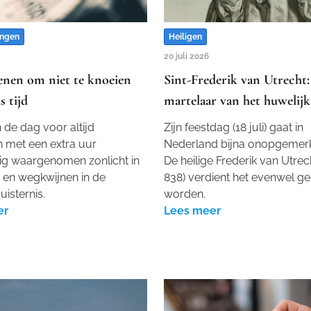
ngen
Heiligen
20 juli 2026
enen om niet te knoeien
Sint-Frederik van Utrecht:
 tijd
martelaar van het huwelijk
n de dag voor altijd
Zijn feestdag (18 juli) gaat in
 met een extra uur
Nederland bijna onopgemerkt
ig waargenomen zonlicht in
De heilige Frederik van Utrec
 en wegkwijnen in de
838) verdient het evenwel ge
isternis.
worden.
er
Lees meer