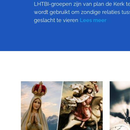
LHTBI-groepen zijn van plan de Kerk t
wordt gebruikt om zondige relaties tu
geslacht te vieren
Lees meer