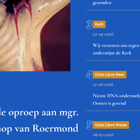
gezonden
Kerk
27-05-2026
Wij verzetten ons tegen
ondermijnt de Kerk
Onze Lieve Heer
17-06-2026
Nieuw DNA-onderzoek be
Oosten is gereisd
de oproep aan mgr.
chop van Roermond
Onze Lieve Vrouw
08-07-2026