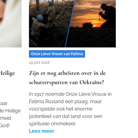
Onze Lieve Vrouw van Fatima
19 juni 2026
Heilige
Zijn er nog atheïsten over in de
n
schuttersputten van Oekraïne?
In 1917 noemde Onze Lieve Vrouw in
Fatima Rusland een plaag, maar
naar
voorspelde ook het enorme
de Heilige
potentieel van dat land voor een
rheid
spirituele ommekeer.
God!
Lees meer