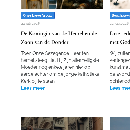
Onze Lieve Vrouw
Beschouwi
24 juli 2026
22 juli 2026
De Koningin van de Hemel en de
Drie red
Zoon van de Donder
met Gods
Toen Onze Gezegende Heer ten
Wij zulle
hemel steeg, liet Hij Zijn allerheiligste
verlengen
Moeder nog enkele jaren hier op
kunstmat
aarde achter om de jonge katholieke
de avond
Kerk bij te staan.
ochtenddu
Lees meer
Lees me