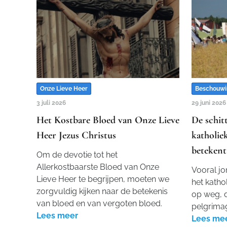
Onze Lieve Heer
Beschouwi
3 juli 2026
29 juni 2026
Het Kostbare Bloed van Onze Lieve
De schit
Heer Jezus Christus
katholie
betekent
Om de devotie tot het
Allerkostbaarste Bloed van Onze
Vooral j
Lieve Heer te begrijpen, moeten we
het kathol
zorgvuldig kijken naar de betekenis
op weg, 
van bloed en van vergoten bloed.
pelgrima
Lees meer
Lees me