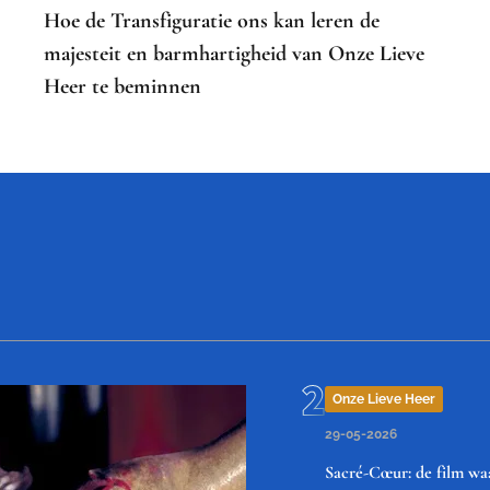
Hoe de Transfiguratie ons kan leren de
majesteit en barmhartigheid van Onze Lieve
Heer te beminnen
Onze Lieve Heer
29-05-2026
Sacré-Cœur: de film waa