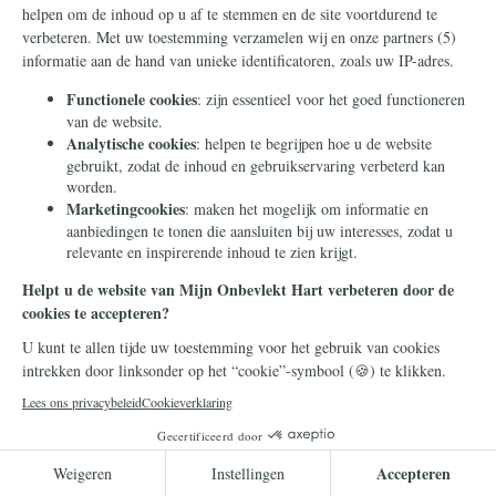
Duizenden intenties neergelegd aan de
voeten van Pater Pio
Op de liturgische feestdag van de heilige Padre Pio, zijn
duizenden gebedsintenties bij zijn graf in San Giovanni
Rotondo gelegd. Vrijwilligers van de campagne Mijn
Onbevlekt Hart zal triomferen reisden met de intenties