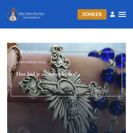
DONEER
Rozenkrans
3 november 2023
Hoe bid je de rozenkrans?