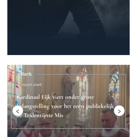
Beschouwingen
4 februari 2023
Ridderlijkheid is het antwoord op
iekelijk
"toxische mannelijkheid"
‹
›