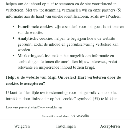
Catharina had een moeilijke start in haar
leven. Zij zat gevangen in een
gewelddadig huwelijk. Hoe zij heilig werd,
is het een krachtig getuigenis van genade.
Lees meer
Heiligen
4 september 2025