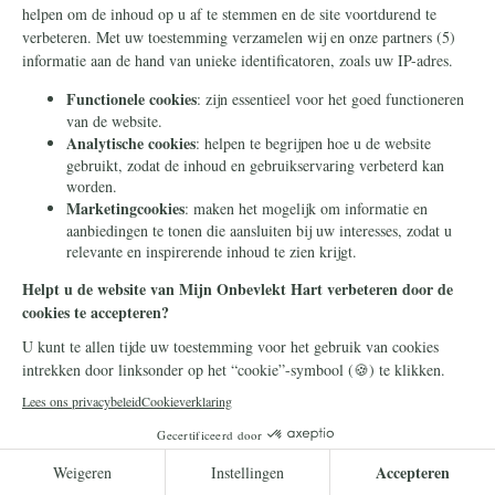
De "vliegende frater": Sint-Jozef van
Cupertino
Zijn medebroeders in het klooster
noemden hem Broeder Ezel. De Kerk viert
zijn feestdag op 18 september. Zijn leven
bevat een les voor iedereen.
Lees meer