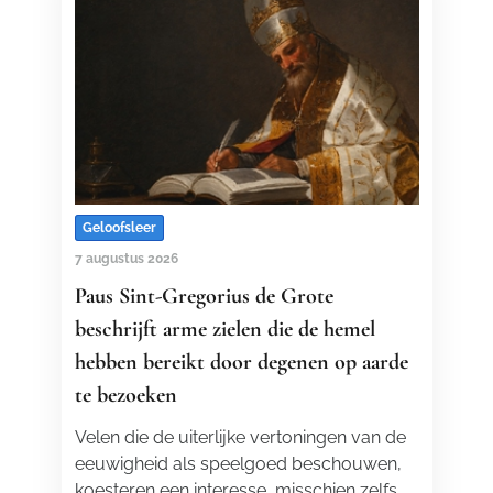
Geloofsleer
7 augustus 2026
Paus Sint-Gregorius de Grote
beschrijft arme zielen die de hemel
hebben bereikt door degenen op aarde
te bezoeken
Velen die de uiterlijke vertoningen van de
eeuwigheid als speelgoed beschouwen,
koesteren een interesse, misschien zelfs