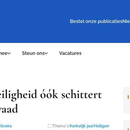
Bestel onze publicaties
Nie
mee
Steun ons
Vacatures
iligheid óók schittert
waad
liveira
Thema's:
Kerkelijk jaar
Heiligen