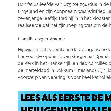
Bonifatius leefde van 675 tot 754 (dus in d
Engeland en zijn doopnaam was Winfried, lat
zevenjarige leeftijd trad hij in in het klooster
realiseerde dat het zijn roeping was om de 
Concilies tegen simonie
Hij wijdde zich vooral aan de evangelisatie 
hiervoor de opdracht van Gregorius II (paus).
de Kerk in het Frankenrijk en riep concilies
de marteldood
in Dokkum (Friesland). Zijn l
voorwerp van verering is voor heel katholiek