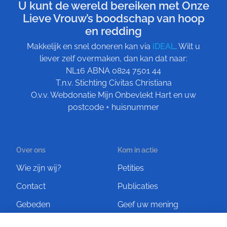
U kunt de wereld bereiken met Onze
Lieve Vrouw’s boodschap van hoop
en redding
Makkelijk en snel doneren kan via
iDEAL
. Wilt u
liever zelf overmaken, dan kan dat naar:
NL16 ABNA 0824 7501 44
T.n.v. Stichting Civitas Christiana
O.v.v. Webdonatie Mijn Onbevlekt Hart en uw
postcode + huisnummer
Over ons
Kom in actie
Wie zijn wij?
Petities
Contact
Publicaties
Gebeden
Geef uw mening
Artikelen
Ontvang de nieuwsbrief