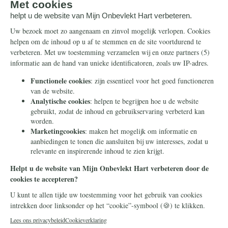
Steun ons
Info
Nieuwsbrief
Contact
Eenmalig
Ontvang onze Telegram-
berichten
Maandelijks
Privacy
Periodiek
Nalaten
Zelf overschrijven
© 2026 Stichting Civitas Christiana
Cookieverklaring
Privacy