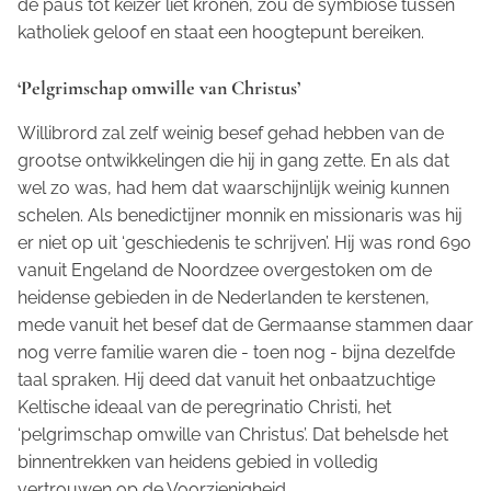
de paus tot keizer liet kronen, zou de symbiose tussen
katholiek geloof en staat een hoogtepunt bereiken.
‘Pelgrimschap omwille van Christus’
Willibrord zal zelf weinig besef gehad hebben van de
grootse ontwikkelingen die hij in gang zette. En als dat
wel zo was, had hem dat waarschijnlijk weinig kunnen
schelen. Als benedictijner monnik en missionaris was hij
er niet op uit ‘geschiedenis te schrijven’. Hij was rond 690
vanuit Engeland de Noordzee overgestoken om de
heidense gebieden in de Nederlanden te kerstenen,
mede vanuit het besef dat de Germaanse stammen daar
nog verre familie waren die - toen nog - bijna dezelfde
taal spraken. Hij deed dat vanuit het onbaatzuchtige
Keltische ideaal van de
peregrinatio Christi,
het
‘pelgrimschap omwille van Christus’. Dat behelsde het
binnentrekken van heidens gebied in volledig
vertrouwen op de Voorzienigheid.