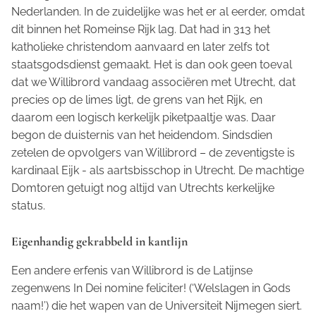
Nederlanden. In de zuidelijke was het er al eerder, omdat
dit binnen het Romeinse Rijk lag. Dat had in 313 het
katholieke christendom aanvaard en later zelfs tot
staatsgodsdienst gemaakt. Het is dan ook geen toeval
dat we Willibrord vandaag associëren met Utrecht, dat
precies op de
limes
ligt, de grens van het Rijk, en
daarom een logisch kerkelijk piketpaaltje was. Daar
begon de duisternis van het heidendom. Sindsdien
zetelen de opvolgers van Willibrord – de zeventigste is
kardinaal Eijk - als aartsbisschop in Utrecht. De machtige
Domtoren getuigt nog altijd van Utrechts kerkelijke
status.
Eigenhandig gekrabbeld in kantlijn
Een andere erfenis van Willibrord is de Latijnse
zegenwens
In Dei nomine feliciter!
(‘Welslagen in Gods
naam!’) die het wapen van de Universiteit Nijmegen siert.