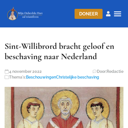
DONEER
Sint-Willibrord bracht geloof en
beschaving naar Nederland
4 november 2022
Door:
Redactie
Thema's:
Beschouwingen
Christelijke beschaving