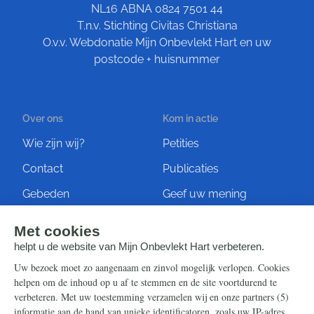
NL16 ABNA 0824 7501 44
T.n.v. Stichting Civitas Christiana
O.v.v. Webdonatie Mijn Onbevlekt Hart en uw
postcode + huisnummer
Over ons
Kom in actie
Wie zijn wij?
Petities
Contact
Publicaties
Gebeden
Geef uw mening
Artikelen
Ontvang de nieuwsbrief
Steun ons
Info
Nieuwsbrief
Contact