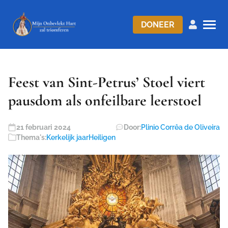
DONEER
Feest van Sint-Petrus’ Stoel viert
pausdom als onfeilbare leerstoel
21 februari 2024
Door:
Plinio Corrêa de Oliveira
Thema's:
Kerkelijk jaar
Heiligen