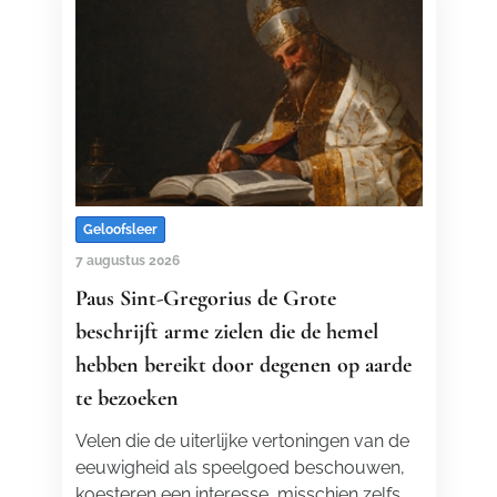
Geloofsleer
7 augustus 2026
Paus Sint-Gregorius de Grote
beschrijft arme zielen die de hemel
hebben bereikt door degenen op aarde
te bezoeken
Velen die de uiterlijke vertoningen van de
eeuwigheid als speelgoed beschouwen,
koesteren een interesse, misschien zelfs