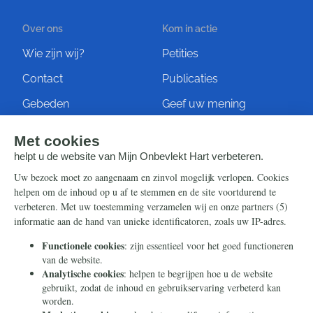
Over ons
Kom in actie
Wie zijn wij?
Petities
Contact
Publicaties
Gebeden
Geef uw mening
Artikelen
Ontvang de nieuwsbrief
Steun ons
Info
Nieuwsbrief
Contact
Eenmalig
Ontvang onze Telegram-
berichten
Maandelijks
Privacy
Periodiek
Nalaten