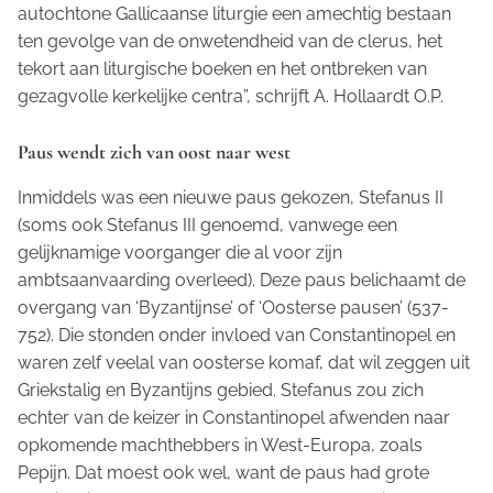
autochtone Gallicaanse liturgie een amechtig bestaan
ten gevolge van de onwetendheid van de clerus, het
tekort aan liturgische boeken en het ontbreken van
gezagvolle kerkelijke centra”, schrijft A. Hollaardt O.P.
Paus wendt zich van oost naar west
Inmiddels was een nieuwe paus gekozen, Stefanus II
(soms ook Stefanus III genoemd, vanwege een
gelijknamige voorganger die al voor zijn
ambtsaanvaarding overleed). Deze paus belichaamt de
overgang van ‘Byzantijnse’ of ‘Oosterse pausen’ (537-
752). Die stonden onder invloed van Constantinopel en
waren zelf veelal van oosterse komaf, dat wil zeggen uit
Griekstalig en Byzantijns gebied. Stefanus zou zich
echter van de keizer in Constantinopel afwenden naar
opkomende machthebbers in West-Europa, zoals
Pepijn. Dat moest ook wel, want de paus had grote