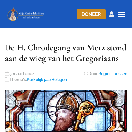
DONEER
De H. Chrodegang van Metz stond
aan de wieg van het Gregoriaans
5 maart 2024
Door:
Rogier Janssen
Thema's:
Kerkelijk jaar
Heiligen