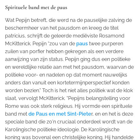
Spirituele band met de paus
Wat Pepijn betreft, die werd na de pauselijke zalving de
beschermheer van het pausdom en kreeg de titel
patricius,
schrijft de geleerde mediëviste Rosamond
McKitterick. Pepijn “zou van de
paus
twee purperen
zuilen van porfier hebben gekregen als een verdere
aanwijzing van zijn status. Pepijn ging dus een politieke
en wereldlijke relatie aan met het pausdom, waarvan de
politieke voor- en nadelen op dat moment nauwelijks
anders dan vanuit een kortetermijnperspectief konden
worden bezien.” Toch is het niet alles politiek wat de klok
slaat, vervolgt McKitterick. “Pepijns belangstelling voor
Rome was ook sterk religieus. Hij vormde een spirituele
band met
de Paus en met Sint-Piete
r, en en het is deze
speciale band die zo'n cruciaal onderdeel wordt van de
Karolingische politieke ideologie. De Karolingische
koning was bovenal een christelijke koning. Hij handelde