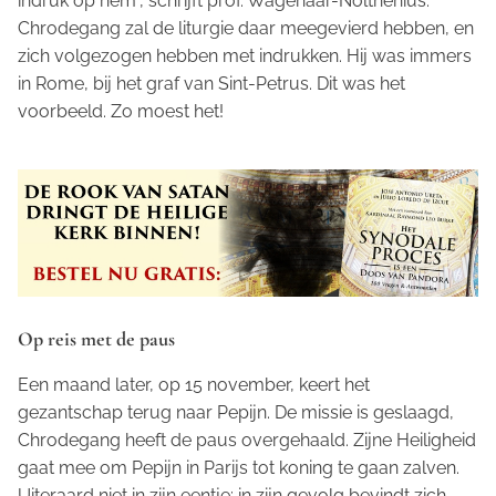
indruk op hem”, schrijft prof. Wagenaar-Nolthenius.
Chrodegang zal de liturgie daar meegevierd hebben, en
zich volgezogen hebben met indrukken. Hij was immers
in Rome, bij het graf van Sint-Petrus. Dit was het
voorbeeld. Zo moest het!
Op reis met de paus
Een maand later, op 15 november, keert het
gezantschap terug naar Pepijn. De missie is geslaagd,
Chrodegang heeft de paus overgehaald. Zijne Heiligheid
gaat mee om Pepijn in Parijs tot koning te gaan zalven.
Uiteraard niet in zijn eentje: in zijn gevolg bevindt zich