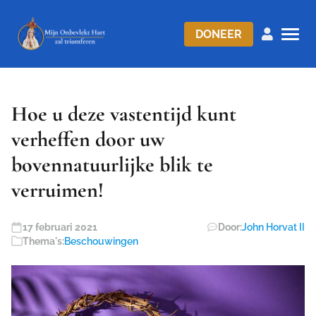
DONEER
Hoe u deze vastentijd kunt
verheffen door uw
bovennatuurlijke blik te
verruimen!
17 februari 2021
Door:
John Horvat II
Thema's:
Beschouwingen