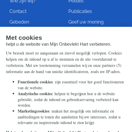
Wie zijn wij?
Petities
Contact
Publicaties
Gebeden
Geef uw mening
Artikelen
Ontvang de nieuwsbrief
Steun ons
Info
Nieuwsbrief
Contact
Eenmalig
Ontvang onze Telegram-
berichten
Maandelijks
Privacy
Periodiek
Nalaten
Zelf overschrijven