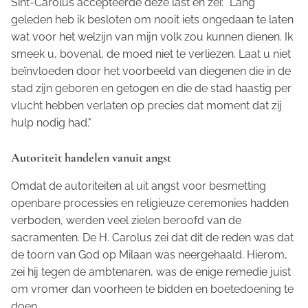
Sint-Carolus accepteerde deze last en zei: "Lang
geleden heb ik besloten om nooit iets ongedaan te laten
wat voor het welzijn van mijn volk zou kunnen dienen. Ik
smeek u, bovenal, de moed niet te verliezen. Laat u niet
beïnvloeden door het voorbeeld van diegenen die in de
stad zijn geboren en getogen en die de stad haastig per
vlucht hebben verlaten op precies dat moment dat zij
hulp nodig had."
Autoriteit handelen vanuit angst
Omdat de autoriteiten al uit angst voor besmetting
openbare processies en religieuze ceremonies hadden
verboden, werden veel zielen beroofd van de
sacramenten. De H. Carolus zei dat dit de reden was dat
de toorn van God op Milaan was neergehaald. Hierom,
zei hij tegen de ambtenaren, was de enige remedie juist
om vromer dan voorheen te bidden en boetedoening te
doen.