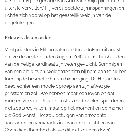
uitstellen. Bij de genade van God zal ik mijn plicht tot het
uiterste vervullen." Hij verdubbelde zijn inspanningen en
richtte zich vooral op het geestelijk welzijn van de
ongelukkigen.
Priesters doken onder
Veel priesters in Milaan zaten ondergedoken, uit angst
dat ze de ziekte zouden krijgen. Zelfs uit het huishouden
van de heilige kardinaal zijn velen gevlucht. Sommigen
van hen die bleven, weigerden zich bij hem aan te sluiten
toen hij de besmette huizen binnenging. De H. Carolus
deed echter een mooie oproep aan zijn afwezige
priesters en zei: "We hebben maar één leven en dat
moeten we voor Jezus Christus en de zielen spenderen,
niet zoals we willen, maar op het moment en de manier
die God wenst. Het zou getuigen van arrogante
aannames en verwaarlozing van onze plicht en van
Gods dienstbaarheid als we dit niet zouden doen".