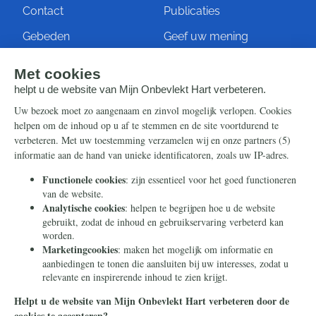
Contact
Publicaties
Gebeden
Geef uw mening
Artikelen
Ontvang de nieuwsbrief
Steun ons
Info
Nieuwsbrief
Contact
Eenmalig
Ontvang onze Telegram-
berichten
Maandelijks
Privacy
Periodiek
Nalaten
Zelf overschrijven