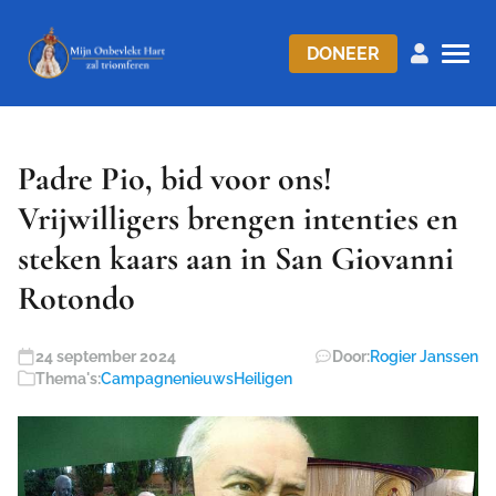
DONEER
Padre Pio, bid voor ons!
Vrijwilligers brengen intenties en
steken kaars aan in San Giovanni
Rotondo
24 september 2024
Door:
Rogier Janssen
Thema's:
Campagnenieuws
Heiligen