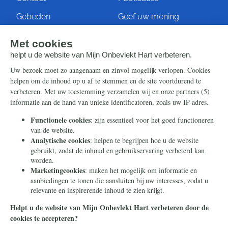
Gebeden
Geef uw mening
Artikelen
Ontvang de nieuwsbrief
Steun ons
Info
Nieuwsbrief
Contact
Eenmalig
Ontvang onze Telegram-
berichten
Maandelijks
Privacy
Periodiek
Nalaten
Zelf overschrijven