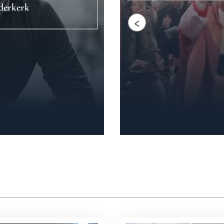
derkerk
‹