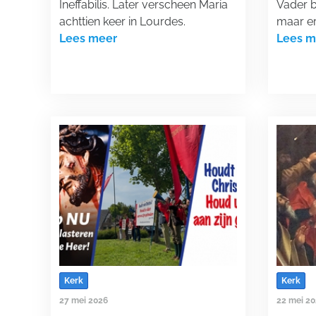
Ineffabilis. Later verscheen Maria
Vader b
achttien keer in Lourdes.
maar er
Lees meer
Lees m
Kerk
Kerk
27 mei 2026
22 mei 2