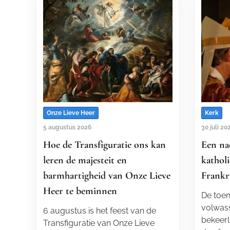
Onze Lieve Heer
Kerk
5 augustus 2026
30 juli 20
Hoe de Transfiguratie ons kan
Een na
leren de majesteit en
katholi
barmhartigheid van Onze Lieve
Frankr
Heer te beminnen
De toen
volwass
6 augustus is het feest van de
bekeerl
Transfiguratie van Onze Lieve