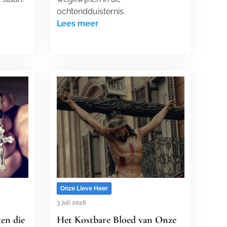
ochtendduisternis.
Lees meer
Onze Lieve Heer
3 juli 2026
en die
Het Kostbare Bloed van Onze