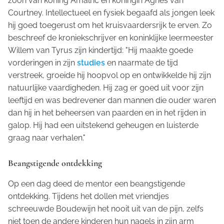
zoon van koning Amalric en koningin Agnes van
Courtney. Intellectueel en fysiek begaafd als jongen leek
hij goed toegerust om het kruisvaardersrijk te erven. Zo
beschreef de kroniekschrijver en koninklijke leermeester
Willem van Tyrus zijn kindertijd: "Hij maakte goede
vorderingen in zijn
studies
en naarmate de tijd
verstreek, groeide hij hoopvol op en ontwikkelde hij zijn
natuurlijke vaardigheden. Hij zag er goed uit voor zijn
leeftijd en was bedrevener dan mannen die ouder waren
dan hij in het beheersen van paarden en in het rijden in
galop. Hij had een uitstekend geheugen en luisterde
graag naar verhalen."
Beangstigende ontdekking
Op een dag deed de mentor een beangstigende
ontdekking. Tijdens het dollen met vriendjes
schreeuwde Boudewijn het nooit uit van de pijn, zelfs
niet toen de andere kinderen hun nagels in zijn arm