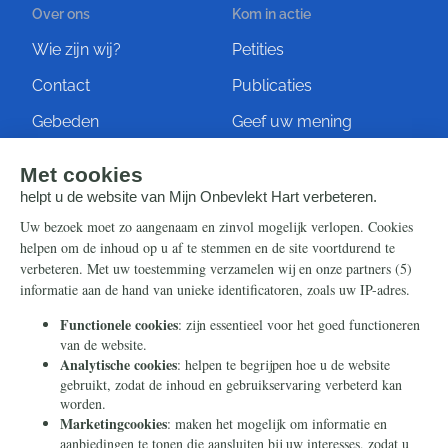
Over ons
Kom in actie
Wie zijn wij?
Petities
Contact
Publicaties
Gebeden
Geef uw mening
Artikelen
Ontvang de nieuwsbrief
Steun ons
Info
Nieuwsbrief
Contact
Eenmalig
Ontvang onze Telegram-
berichten
Maandelijks
Privacy
Periodiek
Nalaten
Zelf overschrijven