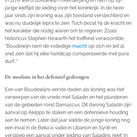
In 1176 werd Boudewijn meerderjarig en nam op 15-
jarige leeftijd de leiding over het koninkrijk. In de twee
jaar sinds zijn kroning was zijn toestand verslechterd en
was nu duidelijk lepra te zien. Toch bezat hij de kracht en
het karakter die nodig waren om te regeren. Zoals
historicus Stephen Howarth het treffend verwoordde:
"Boudewijn nam de volledige
macht
op zich en liet al
snel zien dat hij elke handicap compenseerde met pure
durf..."
De moslims in het defensief gedrongen
Een van Boudewijns eerste daden als koning was het
verwerpen van de vrede met Saladin en het plunderen
van de gebieden rond Damascus. Dit dwong Saladin zijn
aanval op Aleppo te staken en een defensieve houding
aan te nemen. Later dat jaar leidde de jonge koning nog
een inval in de Beka'a-vallei in Libanon en Syrië en
versloeg een aanval onder leiding van Saladins neef. In