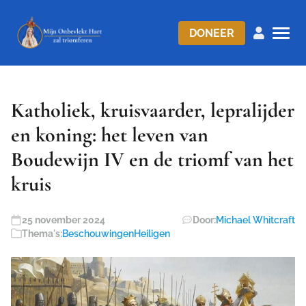
DONEER
Katholiek, kruisvaarder, lepralijder
en koning: het leven van
Boudewijn IV en de triomf van het
kruis
25 november 2024
Door:
Michael Whitcraft
Thema's:
Beschouwingen
Heiligen