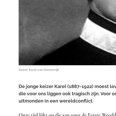
Keizer Karel van Oostenrijk
De jonge keizer Karel (1887-1922) moest leve
die voor ons liggen ook tragisch zijn. Voor
uitmonden in een wereldconflict.
Onze tijd lijkt op die van voor de Eerste Werel