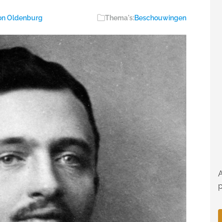
on Oldenburg
Thema's:
Beschouwingen
A
p