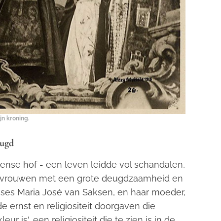
ijn kroning.
eugd
eense hof - een leven leidde vol schandalen,
ee vrouwen met een grote deugdzaamheid en
inses Maria José van Saksen, en haar moeder,
e ernst en religiositeit doorgaven die
ur is', een religiositeit die te zien is in de