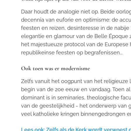
Daar houdt de analogie niet op. Beide oor
decennia van euforie en optimisme: de acc
feesten en reizen, desinteresse in de nabije
elegantie en glamour van de Belle Époque 
het majestueuze protocol van de Europese hov
republikeinse feesten op begrafenissen...
Ook toen was er modernisme
Zelfs vanuit het oogpunt van het religieuze 
begin van de 20e eeuw en vandaag. Toen al 
dominant is in seminaries, theologische fac
van de geestelijkheid - het onderwerp van g
veel katholieke kringen binnengedrongen e
Lees ook: Zelfs als de Kerk wordt verwoest d