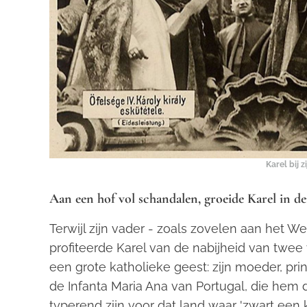
Karel bij z
Aan een hof vol schandalen, groeide Karel in d
Terwijl zijn vader - zoals zovelen aan het W
profiteerde Karel van de nabijheid van tw
een grote katholieke geest: zijn moeder, pr
de Infanta Maria Ana van Portugal, die hem d
typerend zijn voor dat land waar 'zwart een kle