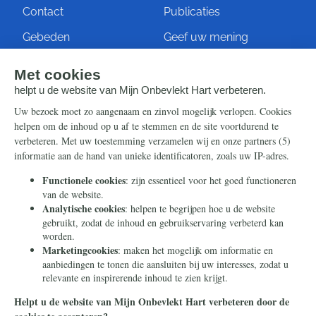
Contact
Publicaties
Gebeden
Geef uw mening
Artikelen
Ontvang de nieuwsbrief
Steun ons
Info
Nieuwsbrief
Contact
Eenmalig
Ontvang onze Telegram-
berichten
Maandelijks
Privacy
Periodiek
Nalaten
Zelf overschrijven