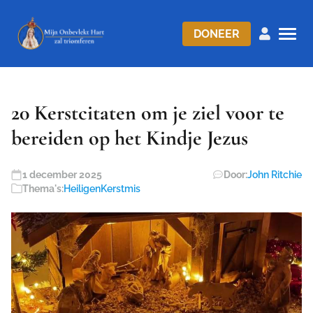
DONEER
20 Kerstcitaten om je ziel voor te
bereiden op het Kindje Jezus
1 december 2025
Door:
John Ritchie
Thema's:
Heiligen
Kerstmis