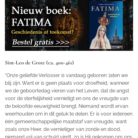
Sint-Leo de Grote (ca. 400-461)
“Onze geliefde Verlosser is vandaag geboren: laten we
blij zijn. Want er is geen plaats voor droefheid, wanneer
we de geboortedag vieren van het Leven, dat de angst
voor de sterfelijkheid vernietigt en ons de vreugde van
de beloofde eeuwigheid brengt. Niemand wordt ervan
weerhouden om in dit geluk te delen. Er is voor iedereen
één gemeenschappelijke maatstaf van vreugde, want
zoals onze Heer, de vernietiger van zonde en dood,
niemand vrij van schuld vindt, zo is Hij gekomen om ons