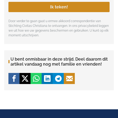
Ik teken!
Door verder te gaan gaat u ermee akkoord correspondentie van
Stichting Civitas Christiana te ontvangen. In ons
privacybeleid
leggen
we uit hoe we uw gegevens beschermen en gebruiken. U kunt op elk
moment uitschrijven.
U bent onmisbaar in deze strijd. Deel daarom dit
artikel vandaag nog met familie en vrienden!