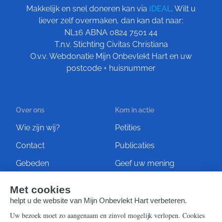
Makkelijk en snel doneren kan via
iDEAL
. Wilt u
liever zelf overmaken, dan kan dat naar:
NL16 ABNA 0824 7501 44
T.n.v. Stichting Civitas Christiana
O.v.v. Webdonatie Mijn Onbevlekt Hart en uw
postcode + huisnummer
Over ons
Kom in actie
Wie zijn wij?
Petities
Contact
Publicaties
Gebeden
Geef uw mening
Artikelen
Ontvang de nieuwsbrief
Steun ons
Info