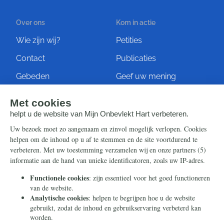
Over ons
Kom in actie
Wie zijn wij?
Petities
Contact
Publicaties
Gebeden
Geef uw mening
Artikelen
Ontvang de nieuwsbrief
Steun ons
Info
Nieuwsbrief
Contact
Eenmalig
Ontvang onze Telegram-
berichten
Maandelijks
Privacy
Periodiek
Nalaten