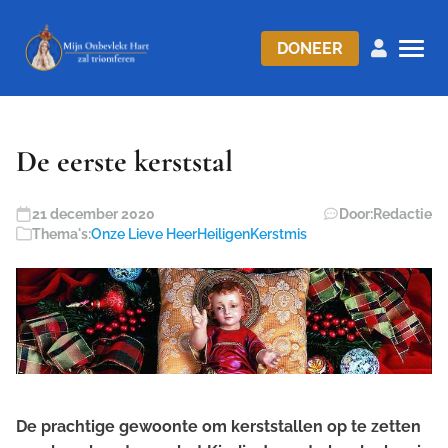
DONEER
De eerste kerststal
21 december 2020
Door:
Redactie
Thema's:
Onze Lieve Heer
Heiligen
Kerstmis
De prachtige gewoonte om kerststallen op te zetten