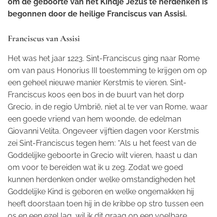
om de geboorte van het Kindje Jezus te herdenken is
begonnen door de heilige Franciscus van Assisi.
Franciscus van Assisi
Het was het jaar 1223. Sint-Franciscus ging naar Rome
om van paus Honorius III toestemming te krijgen om op
een geheel nieuwe manier Kerstmis te vieren. Sint-
Franciscus koos een bos in de buurt van het dorp
Grecio, in de regio Umbrië, niet al te ver van Rome, waar
een goede vriend van hem woonde, de edelman
Giovanni Velita. Ongeveer vijftien dagen voor Kerstmis
zei Sint-Franciscus tegen hem: “Als u het feest van de
Goddelijke geboorte in Grecio wilt vieren, haast u dan
om voor te bereiden wat ik u zeg. Zodat we goed
kunnen herdenken onder welke omstandigheden het
Goddelijke Kind is geboren en welke ongemakken hij
heeft doorstaan toen hij in de kribbe op stro tussen een
os en een ezel lag, wil ik dit graag op een voelbare