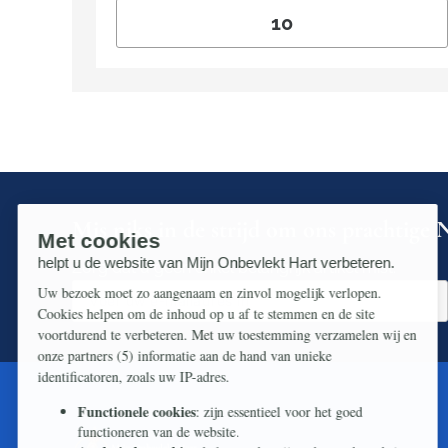
Mis niks in de strijd om ons prachtige N
Zorg dat u geen enkel belangrijk artikel mist.