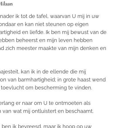
Milaan
ader ik tot de tafel, waarvan U mij in uw
zondaar en kan niet steunen op eigen
tigheid en liefde. Ik ben mij bewust van de
 hebben beheerst en mijn leven hebben
waad zich meester maakte van mijn denken en
steit, kan ik in de ellende die mij
bron van barmhartigheid; in grote haast wend
n toevlucht om bescherming te vinden.
verlang er naar om U te ontmoeten als
 van wat mij ontluistert en beschaamt.
 ben ik bevreesd, maar ik hoop op uw