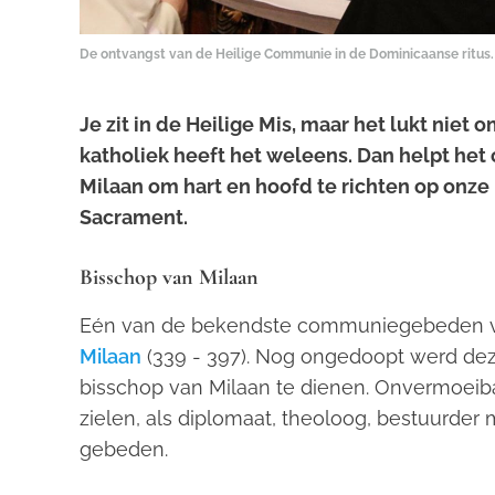
De ontvangst van de Heilige Communie in de Dominicaanse ritus.
Je zit in de Heilige Mis, maar het lukt niet
katholiek heeft het weleens. Dan helpt h
Milaan om hart en hoofd te richten op onze H
Sacrament.
Bisschop van Milaan
Eén van de bekendste communiegebeden van
Milaan
(339 - 397). Nog ongedoopt werd de
bisschop van Milaan te dienen. Onvermoeiba
zielen, als diplomaat, theoloog, bestuurd
gebeden.