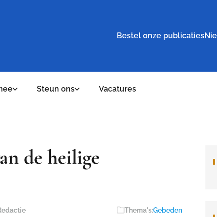
Bestel onze publicaties
Nie
mee
Steun ons
Vacatures
n de heilige
Redactie
Thema's:
Gebeden