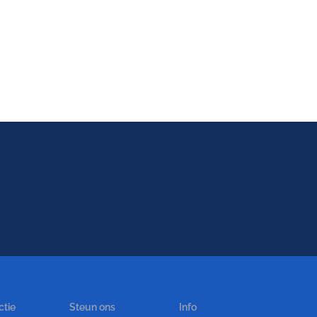
ctie
Steun ons
Info