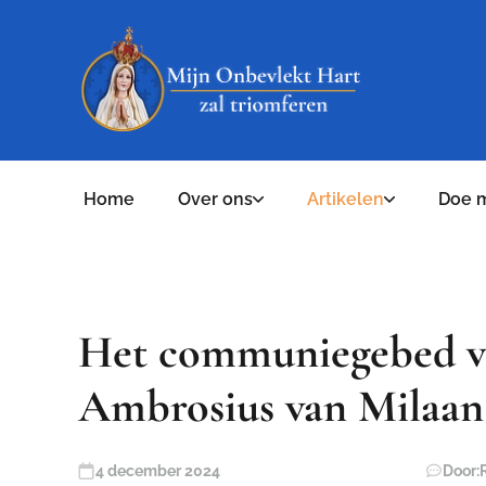
Home
Over ons
Artikelen
Doe 
Het communiegebed va
Ambrosius van Milaan
4 december 2024
Door: