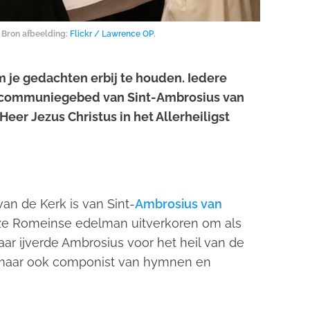
 Bron afbeelding:
Flickr / Lawrence OP
.
 om je gedachten erbij te houden. Iedere
et communiegebed van Sint-Ambrosius van
eer Jezus Christus in het Allerheiligst
 de Kerk is van Sint-
Ambrosius van
ze Romeinse edelman uitverkoren om als
ar ijverde Ambrosius voor het heil van de
er maar ook componist van hymnen en