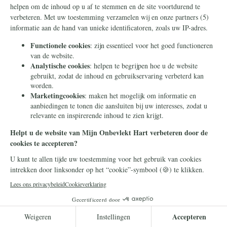
Catharina had een moeilijke start in haar
leven. Zij zat gevangen in een
gewelddadig huwelijk. Hoe zij heilig werd,
is het een krachtig getuigenis van genade.
Lees meer
Heiligen
4 september 2025