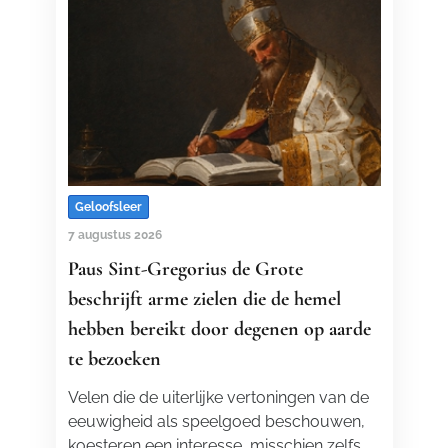
Geloofsleer
7 augustus 2026
Paus Sint-Gregorius de Grote
beschrijft arme zielen die de hemel
hebben bereikt door degenen op aarde
te bezoeken
Velen die de uiterlijke vertoningen van de
eeuwigheid als speelgoed beschouwen,
koesteren een interesse, misschien zelfs