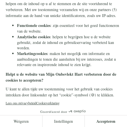
De "vliegende frater": Sint-Jozef van
Cupertino
Zijn medebroeders in het klooster
noemden hem Broeder Ezel. De Kerk viert
zijn feestdag op 18 september. Zijn leven
bevat een les voor iedereen.
Lees meer